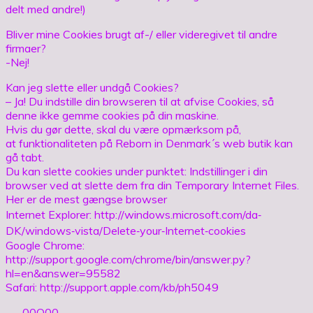
delt med andre!)
Bliver mine Cookies brugt af-/ eller videregivet til andre
firmaer?
-Nej!
Kan jeg slette eller undgå Cookies?
– Ja! Du indstille din browseren til at afvise Cookies, så
denne ikke gemme cookies på din maskine.
Hvis du gør dette, skal du være opmærksom på,
at funktionaliteten på Reborn in Denmark´s web butik kan
gå tabt.
Du kan slette cookies under punktet: Indstillinger i din
browser ved at slette dem fra din Temporary Internet Files.
Her er de mest gængse browser
Internet Explorer: http://windows.microsoft.com/da‐
DK/windows‐vista/Delete‐your‐Internet‐cookies
Google Chrome:
http://support.google.com/chrome/bin/answer.py?
hl=en&answer=95582
Safari: http://support.apple.com/kb/ph5049
___00O00___