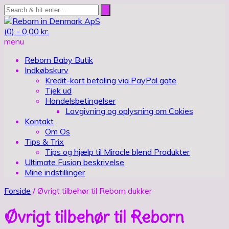
(0) -
0,00
kr.
menu
Reborn Baby Butik
Indkøbskurv
Kredit-kort betaling via PayPal gate
Tjek ud
Handelsbetingelser
Lovgivning og oplysning om Cokies
Kontakt
Om Os
Tips & Trix
Tips og hjælp til Miracle blend Produkter
Ultimate Fusion beskrivelse
Mine indstillinger
Forside
/ Øvrigt tilbehør til Reborn dukker
Øvrigt tilbehør til Reborn