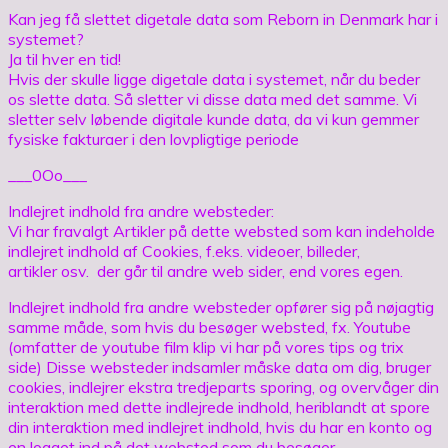
Kan jeg få slettet digetale data som Reborn in Denmark har i
systemet?
Ja til hver en tid!
Hvis der skulle ligge digetale data i systemet, når du beder
os slette data. Så sletter vi disse data med det samme. Vi
sletter selv løbende digitale kunde data, da vi kun gemmer
fysiske fakturaer i den lovpligtige periode
___0Oo___
Indlejret indhold fra andre websteder:
Vi har fravalgt Artikler på dette websted som kan indeholde
indlejret indhold af Cookies, f.eks. videoer, billeder,
artikler osv. der går til andre web sider, end vores egen.
Indlejret indhold fra andre websteder opfører sig på nøjagtig
samme måde, som hvis du besøger websted, fx. Youtube
(omfatter de youtube film klip vi har på vores tips og trix
side) Disse websteder indsamler måske data om dig, bruger
cookies, indlejrer ekstra tredjeparts sporing, og overvåger din
interaktion med dette indlejrede indhold, heriblandt at spore
din interaktion med indlejret indhold, hvis du har en konto og
en logget ind på det websted som du besøger.