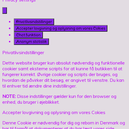
Privatlivsindstillinger
Accepter lovgivning og oplysning om vores Cokies
Chat funktion
Anonym statistik
Privatlivsindstillinger
Dette website bruger kun absolut nødvendig og funktionelle
cookier samt eksterne scripts for at kunne få butikken til at
fungerer korrekt. Øvrige cookier og scripts der bruges, og
hvordan de påvirker dit besøg, er angivet til venstre. Du kan
til enhver tid ændre dine indstillinger.
NOTE:
Disse indstillinger gælder kun for den browser og
enhed, du bruger i øjeblikket.
Accepter lovgivning og oplysning om vores Cokies
Denne Cookie er nødvendig for dig og reborn in Denmark og
har til formål at dokumenterer at du har læst vores side,