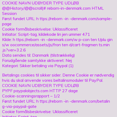
COOKIE NAVN UDBYDER TYPE UDLØB
@@History/@@scroll|# reborn-in-denmark.com HTML
Session
Først fundet URL: h ttps://reborn -in -denmark.com/sample-
page
Cookie formålsbeskrivelse: Uklassificeret
Initiator: Script-tag, kildekode lin jen ummer 471
Kilde: h ttps://reborn -in -denmark.com/w p-con ten t/plu gin
s/w oocommerce/assets/js/fron ten d/cart-fragmen ts.min
.js?ver=3.2.6
Data sendes til: Danmark (tilstrækkelig)
Forudgående samtykke aktiveret: Nej
Kategori: Sikker betaling via Paypal (1)
Betalings cookies til sikker sider. Denne Cookie er nødvendig
hvis du skal anvende vores beltalinsmoduler til PayPal.
COOKIE NAVN UDBYDER TYPE UDLØB
PYPF paypalobjects.com HTTP 27 dage
Cookie-scanningsrapport – 1/2
Først fundet URL: h ttps://reborn -in -denmark.com/betalin
g-via-paypal-gate
Cookie formålsbeskrivelse: Uklassificeret
Initiator: Script-tag