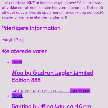
– Vi anbefaler
IKKE
at komme vinyl i ovnen! Så du skal vide
at vi
ikke
erstatter et kit som har være opvarmet. Det er på
dit eget ansvar hvis du opvarmer dit renorn kit og der opstår
skader af den ene eller den anden art!
Yderligere information
Vægt
1,7 kg
Relaterede varer
Tilbud
Noa by Gudrun Legler Limited
Edition 888
649,00
kr.
549,00
kr.
Tilføj til kurv
inkl. Dk moms
Tilbud
Santina by Ping Lau, ca. 46 cm