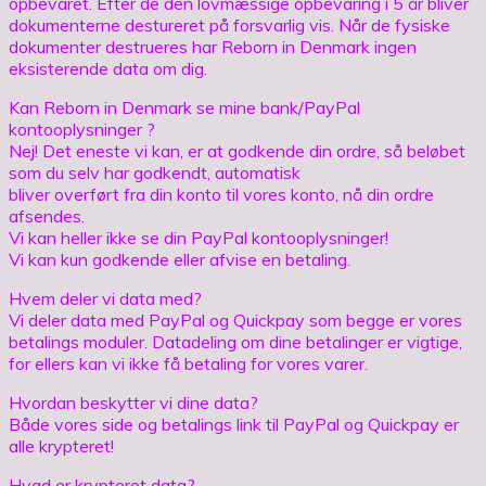
opbevaret. Efter de den lovmæssige opbevaring i 5 år bliver
dokumenterne destureret på forsvarlig vis. Når de fysiske
dokumenter destrueres har Reborn in Denmark ingen
eksisterende data om dig.
Kan Reborn in Denmark se mine bank/PayPal
kontooplysninger ?
Nej! Det eneste vi kan, er at godkende din ordre, så beløbet
som du selv har godkendt, automatisk
bliver overført fra din konto til vores konto, nå din ordre
afsendes.
Vi kan heller ikke se din PayPal kontooplysninger!
Vi kan kun godkende eller afvise en betaling.
Hvem deler vi data med?
Vi deler data med PayPal og Quickpay som begge er vores
betalings moduler. Datadeling om dine betalinger er vigtige,
for ellers kan vi ikke få betaling for vores varer.
Hvordan beskytter vi dine data?
Både vores side og betalings link til PayPal og Quickpay er
alle krypteret!
Hvad er krypteret data?