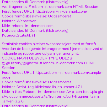
Data sendes til: Danmark (tilstrækkelig)
wc_fragments_# reborn-in-denmark.com HTML Session
Først fundet URL: h ttp://reborn -in -denmark.com/
Cookie formålsbeskrivelse: Uklassificeret
Initiator: Webserver
Kilde: reborn -in -denmark.com
Data sendes til: Danmark (tilstrækkelig)
Kategori:Statistik (1)
Statistisk cookies hjælper webstedsejere med at forstå,
hvordan de besøgende interagerer med hjemmesider ved at
indsamle og rapportere oplysninger anonymt.
COOKIE NAVN UDBYDER TYPE UDLØB
@@History/@@scroll|# reborn-in-denmark.com HTML
Session
Først fundet URL: h ttps://reborn -in -denmark.com/sample-
page
Cookie formålsbeskrivelse: Uklassificeret
Initiator: Script-tag, kildekode lin jen ummer 471
Kilde: h ttps://reborn -in -denmark.com/w p-con ten t/plu gin
s/w oocommerce/assets/js/fron ten d/cart-fragmen ts.min
.js?ver=3.2.6
Data sendes til: Danmark (tilstrækkelig)