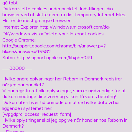
gå tabt.
Du kan slette cookies under punktet: Indstillinger i din
browser ved at slette dem fra din Temporary Internet Files.
Her er de mest gængse browser
Internet Explorer: http://windows.microsoft.com/da‐
DK/windows‐vista/Delete‐your‐Internet‐cookies
Google Chrome:
http://support.google.com/chrome/bin/answer.py?
hl=en&answer=95582
Safari: http://support.apple.com/kb/ph5049
___00O00___
Hvilke andre oplysninger har Reborn in Denmark registrer
når jeg har handlet?
Vi har registreret alle oplysninger, som er nødvendige for at
du kan modtage dine varer og vi kan få vores betaling!
Du kan til en hver tid anmode om at se hvilke data vi har
liggende i systemet her:
[wpgdprc_access_request_form]
Hvilke oplysninger skal jeg opgive når handler hos Reborn in
Denmark?
– Dit navn