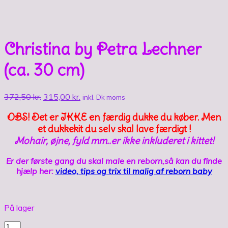
Christina by Petra Lechner
(ca. 30 cm)
372,50
kr.
315,00
kr.
inkl. Dk moms
OBS! Det er IKKE en færdig dukke du køber. Men
et dukkekit du selv skal lave færdigt !
Mohair, øjne, fyld mm..er ikke inkluderet i kittet!
Er der første gang du skal male en reborn,så kan du finde
hjælp her:
video, tips og trix til malig af reborn baby
På lager
Christina