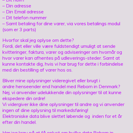
– Din adresse
– Din Email adresse
– Dit telefon nummer
– Samt betaling for dine varer, via vores betalings modul
(som er 3 parts)
Hvorfor skal jeg oplyse om dette?
Fordi, det eller ville være fuldstendigt umuligt at sende
kvitteringer, faktura, varer og adviseringer om hvornår og
hvor varer kan afhentes på udleverings-steder. Samt at
kunne kontakte dig, hvis vi har brug for dette i forbindelse
med din bestilling af varer hos os.
Bliver mine oplysninger videregivet eller brugt i
andre henseender end handel med Reborn in Denmark?
Nej, vi anvender udelukkende din oplysninger til at kunne
ekspedere din ordre!
Vi vidergiver ikke dine oplysninger til andre og vi anvender
ingen af dine oplysning til markedsføring!
Elektroniske data blive slettet løbende og inden for et år
efter din handel.
Har jeg krav på at få oplyst om hvilke data Reborn in