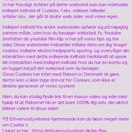
Vi har fravalgt Artikler på dette websted som kan indeholde
indlejret indhold af Cookies, f.eks. videoer, billeder,
artikler osv. der går til andre web sider, end vores egen.
Indlejret indhold fra andre websteder opfører sig på nøjagtig
samme måde, som hvis du besøger websted, fx. Youtube
(omfatter de youtube film klip vi har på vores tips og trix
side) Disse websteder indsamler måske data om dig, bruger
cookies, indlejrer ekstra tredjeparts sporing, og overvåger din
interaktion med dette indlejrede indhold, heriblandt at spore
din interaktion med indlejret indhold, hvis du har en konto og
en logget ind på det websted som du besøger.
Disse Cookies har intet med Reborn in Denmark at gøre,
derfor kan vi ikke tage ansvar for Cookies, som ikke er
direkte genereret af vores system!
Men, du kan stadig finde link til en masse video og side med
hjælp til at Reborne! Nu er det bare 100% dig selv, der aktivt
klikker videre til disse sider!
På Erhvervsstyrelsens hjemmeside kan du læse meget mere
om Cookie´s
Linket er her: https://erhvervsstyrelsen.dk/de-fire-