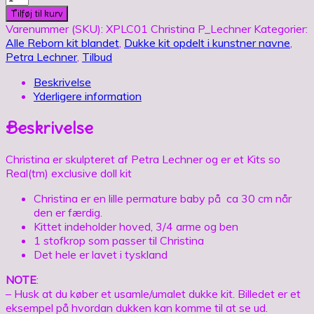
by
Tilføj til kurv
Petra
Varenummer (SKU):
XPLC01 Christina P_Lechner
Kategorier:
Lechner
Alle Reborn kit blandet
,
Dukke kit opdelt i kunstner navne
,
(ca.
Petra Lechner
,
Tilbud
30
cm)
Beskrivelse
antal
Yderligere information
Beskrivelse
Christina er skulpteret af Petra Lechner og er et Kits so
Real(tm) exclusive doll kit
Christina er en lille permature baby på ca 30 cm når
den er færdig.
Kittet indeholder hoved, 3/4 arme og ben
1 stofkrop som passer til Christina
Det hele er lavet i tyskland
NOTE
:
– Husk at du køber et usamle/umalet dukke kit. Billedet er et
eksempel på hvordan dukken kan komme til at se ud.