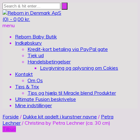
(0) -
0,00
kr.
menu
Reborn Baby Butik
Indkøbskurv
Kredit-kort betaling via PayPal gate
Tjek ud
Handelsbetingelser
Lovgivning og oplysning om Cokies
Kontakt
Om Os
Tips & Trix
Tips og hjælp til Miracle blend Produkter
Ultimate Fusion beskrivelse
Mine indstillinger
Forside
/
Dukke kit opdelt i kunstner navne
/
Petra
Lechner
/ Christina by Petra Lechner (ca. 30 cm)
Tilbud