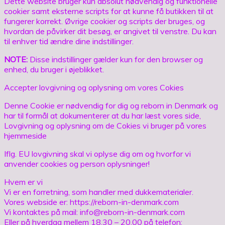
Dette website bruger kun absolut nødvendig og funktionelle
cookier samt eksterne scripts for at kunne få butikken til at
fungerer korrekt. Øvrige cookier og scripts der bruges, og
hvordan de påvirker dit besøg, er angivet til venstre. Du kan
til enhver tid ændre dine indstillinger.
NOTE:
Disse indstillinger gælder kun for den browser og
enhed, du bruger i øjeblikket.
Accepter lovgivning og oplysning om vores Cokies
Denne Cookie er nødvendig for dig og reborn in Denmark og
har til formål at dokumenterer at du har læst vores side,
Lovgivning og oplysning om de Cokies vi bruger på vores
hjemmeside
Iflg. EU lovgivning skal vi oplyse dig om og hvorfor vi
anvender cookies og person oplysninger!
Hvem er vi
Vi er en forretning, som handler med dukkematerialer.
Vores webside er: https://reborn-in-denmark.com
Vi kontaktes på mail: info@reborn-in-denmark.com
Eller på hverdag mellem 18.30 – 20.00 på telefon: