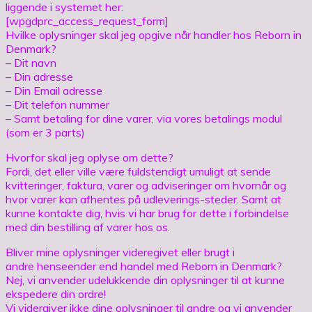
liggende i systemet her:
[wpgdprc_access_request_form]
Hvilke oplysninger skal jeg opgive når handler hos Reborn in
Denmark?
– Dit navn
– Din adresse
– Din Email adresse
– Dit telefon nummer
– Samt betaling for dine varer, via vores betalings modul
(som er 3 parts)
Hvorfor skal jeg oplyse om dette?
Fordi, det eller ville være fuldstendigt umuligt at sende
kvitteringer, faktura, varer og adviseringer om hvornår og
hvor varer kan afhentes på udleverings-steder. Samt at
kunne kontakte dig, hvis vi har brug for dette i forbindelse
med din bestilling af varer hos os.
Bliver mine oplysninger videregivet eller brugt i
andre henseender end handel med Reborn in Denmark?
Nej, vi anvender udelukkende din oplysninger til at kunne
ekspedere din ordre!
Vi vidergiver ikke dine oplysninger til andre og vi anvender