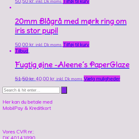
50,50
kr.
Tilføj til kurv
inkl. Dk moms
20mm Blågrå med mørk ring om
iris stor pupil
50,00
kr.
Tilføj til kurv
inkl. Dk moms
Tilbud
Fugtig øjne -Aleene´s PaperGlaze
51,50
kr.
40,00
kr.
Vælg muligheder
inkl. Dk moms
Her kan du betale med
MobilPay & Kreditkort
Vores CVR nr.:
DK 40143890