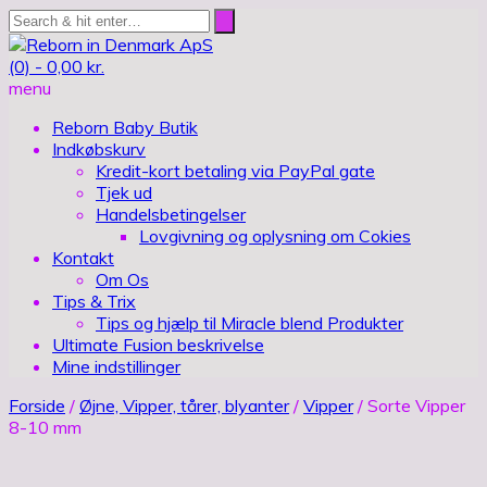
(0) -
0,00
kr.
menu
Reborn Baby Butik
Indkøbskurv
Kredit-kort betaling via PayPal gate
Tjek ud
Handelsbetingelser
Lovgivning og oplysning om Cokies
Kontakt
Om Os
Tips & Trix
Tips og hjælp til Miracle blend Produkter
Ultimate Fusion beskrivelse
Mine indstillinger
Forside
/
Øjne, Vipper, tårer, blyanter
/
Vipper
/ Sorte Vipper
8-10 mm