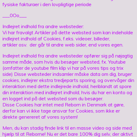
fysiske fakturaer i den lovpligtige periode
___0Oo___
Indlejret indhold fra andre websteder:
Vi har fravalgt Artikler på dette websted som kan indeholde
indlejret indhold af Cookies, f.eks. videoer, billeder,
artikler osv. der går til andre web sider, end vores egen.
Indlejret indhold fra andre websteder opfører sig på nøjagtig
samme måde, som hvis du besøger websted, fx. Youtube
(omfatter de youtube film klip vi har på vores tips og trix
side) Disse websteder indsamler måske data om dig, bruger
cookies, indlejrer ekstra tredjeparts sporing, og overvåger din
interaktion med dette indlejrede indhold, heriblandt at spore
din interaktion med indlejret indhold, hvis du har en konto og
en logget ind på det websted som du besøger.
Disse Cookies har intet med Reborn in Denmark at gøre,
derfor kan vi ikke tage ansvar for Cookies, som ikke er
direkte genereret af vores system!
Men, du kan stadig finde link til en masse video og side med
hjælp til at Reborne! Nu er det bare 100% dig selv, der aktivt