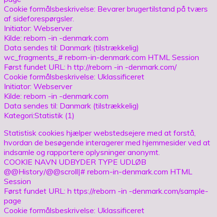
Cookie formålsbeskrivelse: Bevarer brugertilstand på tværs
af sideforespørgsler.
Initiator: Webserver
Kilde: reborn -in -denmark.com
Data sendes til: Danmark (tilstrækkelig)
wc_fragments_# reborn-in-denmark.com HTML Session
Først fundet URL: h ttp://reborn -in -denmark.com/
Cookie formålsbeskrivelse: Uklassificeret
Initiator: Webserver
Kilde: reborn -in -denmark.com
Data sendes til: Danmark (tilstrækkelig)
Kategori:Statistik (1)
Statistisk cookies hjælper webstedsejere med at forstå,
hvordan de besøgende interagerer med hjemmesider ved at
indsamle og rapportere oplysninger anonymt.
COOKIE NAVN UDBYDER TYPE UDLØB
@@History/@@scroll|# reborn-in-denmark.com HTML
Session
Først fundet URL: h ttps://reborn -in -denmark.com/sample-
page
Cookie formålsbeskrivelse: Uklassificeret