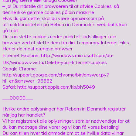
– Ja! Du indstille din browseren til at afvise Cookies, så
denne ikke gemme cookies på din maskine.
Hvis du gør dette, skal du være opmærksom på,
at funktionaliteten på Reborn in Denmark´s web butik kan
gå tabt.
Du kan slette cookies under punktet: Indstillinger i din
browser ved at slette dem fra din Temporary Internet Files.
Her er de mest gængse browser
Internet Explorer: http://windows.microsoft.com/da‐
DK/windows‐vista/Delete‐your‐Internet‐cookies
Google Chrome:
http://support.google.com/chrome/bin/answer.py?
hl=en&answer=95582
Safari: http://support.apple.com/kb/ph5049
___00O00___
Hvilke andre oplysninger har Reborn in Denmark registrer
når jeg har handlet?
Vi har registreret alle oplysninger, som er nødvendige for at
du kan modtage dine varer og vi kan få vores betaling!
Du kan til en hver tid anmode om at se hvilke data vi har