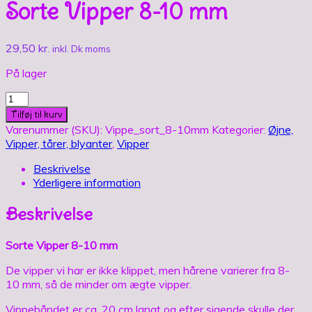
Sorte Vipper 8-10 mm
29,50
kr.
inkl. Dk moms
På lager
Sorte
Vipper
Tilføj til kurv
8-
Varenummer (SKU):
Vippe_sort_8-10mm
Kategorier:
Øjne,
10
Vipper, tårer, blyanter
,
Vipper
mm
antal
Beskrivelse
Yderligere information
Beskrivelse
Sorte Vipper 8-10 mm
De vipper vi har er ikke klippet, men hårene varierer fra 8-
10 mm, så de minder om ægte vipper.
Vippebåndet er ca, 20 cm langt og efter sigende skulle der