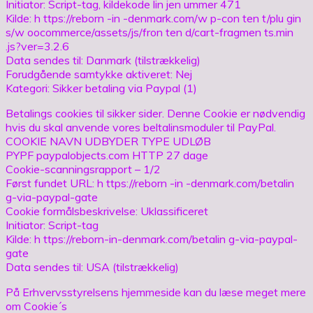
Initiator: Script-tag, kildekode lin jen ummer 471
Kilde: h ttps://reborn -in -denmark.com/w p-con ten t/plu gin
s/w oocommerce/assets/js/fron ten d/cart-fragmen ts.min
.js?ver=3.2.6
Data sendes til: Danmark (tilstrækkelig)
Forudgående samtykke aktiveret: Nej
Kategori: Sikker betaling via Paypal (1)
Betalings cookies til sikker sider. Denne Cookie er nødvendig
hvis du skal anvende vores beltalinsmoduler til PayPal.
COOKIE NAVN UDBYDER TYPE UDLØB
PYPF paypalobjects.com HTTP 27 dage
Cookie-scanningsrapport – 1/2
Først fundet URL: h ttps://reborn -in -denmark.com/betalin
g-via-paypal-gate
Cookie formålsbeskrivelse: Uklassificeret
Initiator: Script-tag
Kilde: h ttps://reborn-in-denmark.com/betalin g-via-paypal-
gate
Data sendes til: USA (tilstrækkelig)
På Erhvervsstyrelsens hjemmeside kan du læse meget mere
om Cookie´s