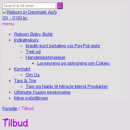
(0) -
0,00
kr.
menu
Reborn Baby Butik
Indkøbskurv
Kredit-kort betaling via PayPal gate
Tjek ud
Handelsbetingelser
Lovgivning og oplysning om Cokies
Kontakt
Om Os
Tips & Trix
Tips og hjælp til Miracle blend Produkter
Ultimate Fusion beskrivelse
Mine indstillinger
Forside
/ Tilbud
Tilbud