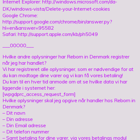
Internet Explorer: http://windows.microsoft.com/da‐
DK/windows‐vista/Delete‐your‐Internet‐cookies
Google Chrome:
http://support.google.com/chrome/bin/answer.py?
hl=en&answer=95582
Safari: http://support.apple.com/kb/ph5049
___00O00___
Hvilke andre oplysninger har Reborn in Denmark registrer
når jeg har handlet?
Vi har registreret alle oplysninger, som er nødvendige for at
du kan modtage dine varer og vi kan få vores betaling!
Du kan til en hver tid anmode om at se hvilke data vi har
liggende i systemet her:
[wpgdprc_access_request_form]
Hvilke oplysninger skal jeg opgive når handler hos Reborn in
Denmark?
– Dit navn
– Din adresse
– Din Email adresse
– Dit telefon nummer
– Samt betaling for dine varer, via vores betalings modul