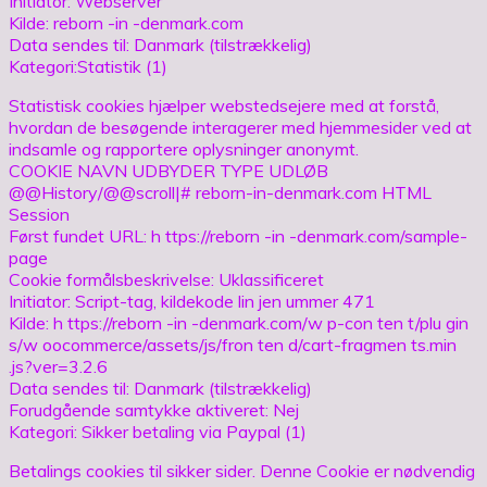
Initiator: Webserver
Kilde: reborn -in -denmark.com
Data sendes til: Danmark (tilstrækkelig)
Kategori:Statistik (1)
Statistisk cookies hjælper webstedsejere med at forstå,
hvordan de besøgende interagerer med hjemmesider ved at
indsamle og rapportere oplysninger anonymt.
COOKIE NAVN UDBYDER TYPE UDLØB
@@History/@@scroll|# reborn-in-denmark.com HTML
Session
Først fundet URL: h ttps://reborn -in -denmark.com/sample-
page
Cookie formålsbeskrivelse: Uklassificeret
Initiator: Script-tag, kildekode lin jen ummer 471
Kilde: h ttps://reborn -in -denmark.com/w p-con ten t/plu gin
s/w oocommerce/assets/js/fron ten d/cart-fragmen ts.min
.js?ver=3.2.6
Data sendes til: Danmark (tilstrækkelig)
Forudgående samtykke aktiveret: Nej
Kategori: Sikker betaling via Paypal (1)
Betalings cookies til sikker sider. Denne Cookie er nødvendig