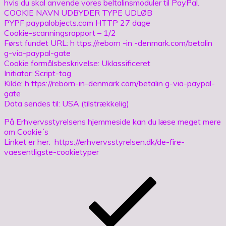
hvis du skal anvende vores beltalinsmoduler til PayPal.
COOKIE NAVN UDBYDER TYPE UDLØB
PYPF paypalobjects.com HTTP 27 dage
Cookie-scanningsrapport – 1/2
Først fundet URL: h ttps://reborn -in -denmark.com/betalin
g-via-paypal-gate
Cookie formålsbeskrivelse: Uklassificeret
Initiator: Script-tag
Kilde: h ttps://reborn-in-denmark.com/betalin g-via-paypal-
gate
Data sendes til: USA (tilstrækkelig)
På Erhvervsstyrelsens hjemmeside kan du læse meget mere
om Cookie´s
Linket er her: https://erhvervsstyrelsen.dk/de-fire-
vaesentligste-cookietyper