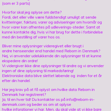
(som er 3 parts)
Hvorfor skal jeg oplyse om dette?
Fordi, det eller ville være fuldstendigt umuligt at sende
kvitteringer, faktura, varer og adviseringer om hvornår og
hvor varer kan afhentes på udleverings-steder. Samt at
kunne kontakte dig, hvis vi har brug for dette i forbindelse
med din bestilling af varer hos os.
Bliver mine oplysninger videregivet eller brugt i
andre henseender end handel med Reborn in Denmark?
Nej, vi anvender udelukkende din oplysninger til at kunne
ekspedere din ordre!
Vi vidergiver ikke dine oplysninger til andre og vi anvender
ingen af dine oplysning til markedsføring!
Elektroniske data blive slettet løbende og inden for et år
efter din handel.
Har jeg krav på at få oplyst om hvilke data Reborn in
Denmark har registreret?
Ja, til en hver tid! Du kontakter os på info@reborn-in-
denmark.com og beder os om at oplyse
hvilke inforationer vi har. Men, du skal vide at vi ikke bare