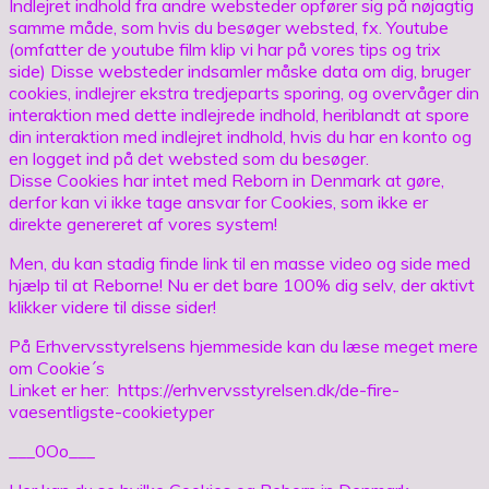
Indlejret indhold fra andre websteder opfører sig på nøjagtig
samme måde, som hvis du besøger websted, fx. Youtube
(omfatter de youtube film klip vi har på vores tips og trix
side) Disse websteder indsamler måske data om dig, bruger
cookies, indlejrer ekstra tredjeparts sporing, og overvåger din
interaktion med dette indlejrede indhold, heriblandt at spore
din interaktion med indlejret indhold, hvis du har en konto og
en logget ind på det websted som du besøger.
Disse Cookies har intet med Reborn in Denmark at gøre,
derfor kan vi ikke tage ansvar for Cookies, som ikke er
direkte genereret af vores system!
Men, du kan stadig finde link til en masse video og side med
hjælp til at Reborne! Nu er det bare 100% dig selv, der aktivt
klikker videre til disse sider!
På Erhvervsstyrelsens hjemmeside kan du læse meget mere
om Cookie´s
Linket er her: https://erhvervsstyrelsen.dk/de-fire-
vaesentligste-cookietyper
___0Oo___