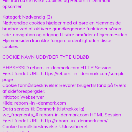
Her kan du se hvilke Cookies og Reborn in Denmark
opsamler:
Kategori: Nødvendig (2)
Nødvendige cookies hjælper med at gøre en hjemmeside
brugbar ved at aktivere grundlæggende funktioner såsom
side-navigation og adgang til sikre områder af hjemmesiden.
Hjemmesiden kan ikke fungere ordentligt uden disse
cookies.
COOKIE NAVN UDBYDER TYPE UDLØB
PHPSESSID reborn-in-denmark.com HTTP Session
Først fundet URL: h ttps://reborn -in -denmark.com/sample-
page
Cookie formålsbeskrivelse: Bevarer brugertilstand på tværs
af sideforespørgsler.
Initiator: Webserver
Kilde: reborn -in -denmark.com
Data sendes til: Danmark (tilstrækkelig)
wc_fragments_# reborn-in-denmark.com HTML Session
Først fundet URL: h ttp://reborn -in -denmark.com/
Cookie formålsbeskrivelse: Uklassificeret