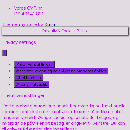
Vores CVR nr.:
DK 40143890
Theme: myStore by
Kaira
Privatliv & Cookies Politik
Privacy settings
Privatlivsindstillinger
Accepter lovgivning og oplysning om vores Cokies
Chat funktion
Anonym statistik
Privatlivsindstillinger
Dette website bruger kun absolut nødvendig og funktionelle
cookier samt eksterne scripts for at kunne få butikken til at
fungerer korrekt. Øvrige cookier og scripts der bruges, og
hvordan de påvirker dit besøg, er angivet til venstre. Du kan
til enhver tid ændre dine indstillinger.